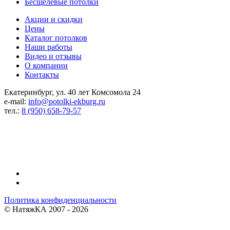
Бесщелевые потолки
Акции и скидки
Цены
Каталог потолков
Наши работы
Видео и отзывы
О компании
Контакты
Екатеринбург, ул. 40 лет Комсомола 24
e-mail:
info@potolki-ekburg.ru
тел.:
8 (950) 658-79-57
Реквизиты компании
ИП Геймур Виктор Сергеевич
ОГРНИП 317665800055132
ИНН 561406815079
Политика конфиденциальности
©
НатяжКА
2007 - 2026