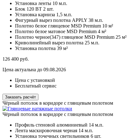
Установка ленты
10 м.п.
Блок 120 ВТ
2 шт.
Установка карниза
1,5 м.п.
Фигурный вырез полотна APPLY
38 м.п.
Полотно белое глянцевое MSD Premium
10 м²
Полотно белое матовое MSD Premium
4 м²
Полотно черное(347) глянцевое MSD Premium
25 м²
Криволинейный вырез полотна
25 м.п.
Установка полотна
39 м²
126 400
руб.
Цена актуальна до 09.08.2026
Цена с установкой
Бесплатный сервис
Заказать расчёт
Чёрный потолок в коридоре с глянцевым полотном
Чёрный потолок в коридоре с глянцевым полотном
Профиль стеновой алюминиевый
14 м.п.
Лента маскировочная черная
14 м.п.
Установка точечных светильников
6 шт.