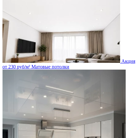
Акция
от
230
руб/м²
Матовые потолки